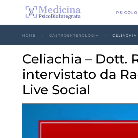
PSICOLO
HOME
GASTROENTEROLOGIA
CELIACHIA
Celiachia – Dott. 
intervistato da R
Live Social