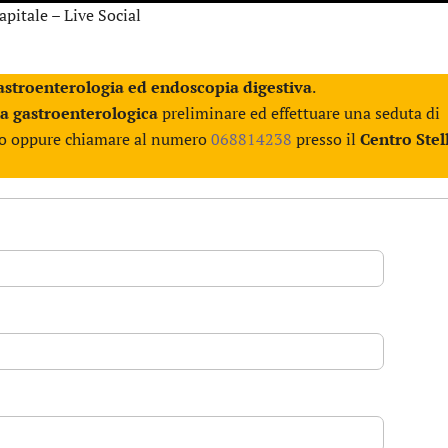
pitale – Live Social
gastroenterologia ed endoscopia digestiva
.
ta gastroenterologica
preliminare ed effettuare una seduta di
tto oppure chiamare al numero
068814238
presso il
Centro Stel