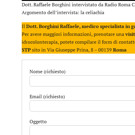
Dott. Raffaele Borghini intervistato da Radio Roma Ca
Argomento dell’intervista: la celiachia
Il
Dott. Borghini Raffaele, medico specialista in 
Per avere maggiori informazioni, prenotare una
visi
idrocolonterapia, potete compilare il form di conta
STP
sito in Via Giuseppe Prina, 8 – 00139
Roma
Nome (richiesto)
Email (richiesto)
Oggetto