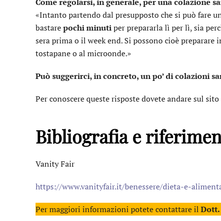
Come regolarsi, in generale, per una colazione s
«Intanto partendo dal presupposto che si può fare un
bastare
pochi minuti
per prepararla lì per lì, sia p
sera prima o il week end. Si possono cioè preparare in
tostapane o al microonde.»
Può suggerirci, in concreto, un po’ di colazioni s
Per conoscere queste risposte dovete andare sul sito
Bibliografia e riferimen
Vanity Fair
https://www.vanityfair.it/benessere/dieta-e-alime
Per maggiori informazioni potete contattare il
Dott.