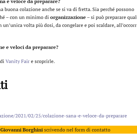
ana e veloce da preparare?
a buona colazione anche se si va di fretta. Sia perché possono
erché – con un minimo di
organizzazione
– si può preparare qual
 un’unica volta più dosi, da congelare e poi scaldare, all’occor
ane e veloci da preparare?
 di
Vanity Fair
e scoprirle.
ti
ntazione/2021/02/25/colazione-sana-e-veloce-da-preparare
 Giovanni Borghini
scrivendo nel form di contatto