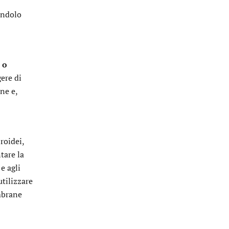
endolo
 o
gere di
ne e,
iroidei,
tare la
e agli
utilizzare
embrane