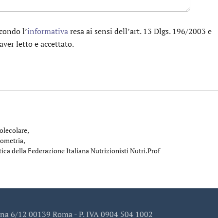
condo l’
informativa
resa ai sensi dell’art. 13 Dlgs. 196/2003 e
aver letto e accettato.
olecolare,
iometria,
tica della Federazione Italiana Nutrizionisti Nutri.Prof
ina 6/12 00139 Roma - P. IVA 0904 504 1002