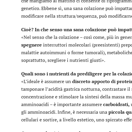
che mangiamo al mattino ci consente di riprogrammar
genetico. Ebbene sì, una sana colazione può impatta
modificare nella struttura/sequenza, può modificarn
Cioè? In che senso una sana colazione può impat
«Nel senso che la colazione – così come, più in gene
spegnere
interruttori molecolari (preesistenti) prepo
malattie autoimmuni o forme tumorali), metaboliche 
soprattutto, scegliere i nutrienti giusti».
Quali sono i nutrienti da prediligere per la colaz
«L’ideale è assumere un
discreto apporto di prote
tamponare l’acidità gastrica notturna, contrastare il
concentrazione e stimolare la sintesi della massa mus
amminoacidi – è importante assumere
carboidrati,
u
gli amminoacidi. Infine, è necessaria una
piccola qua
cellulari e sortire, a livello estetico, uno spiccato eff