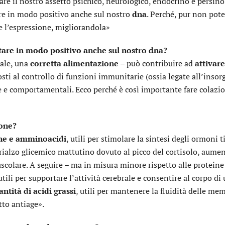
e il nostro assetto psichico, neurologico, endocrino e persino
re in modo positivo anche sul nostro
dna
. Perché, pur non pot
e l’espressione, migliorandola»
tare in modo positivo anche sul nostro dna?
rale, una
corretta alimentazione
– può contribuire ad
attivare
sti al controllo di funzioni immunitarie (ossia legate all’insor
e comportamentali. Ecco perché è così importante fare colazio
ione?
ine e amminoacidi
, utili per stimolare la sintesi degli ormoni t
 rialzo glicemico mattutino dovuto al picco del cortisolo, aumen
colare. A seguire – ma in misura minore rispetto alle proteine 
tili per supportare l’attività cerebrale e consentire al corpo di 
ntità di acidi grassi
, utili per mantenere la fluidità delle m
etto antiage».