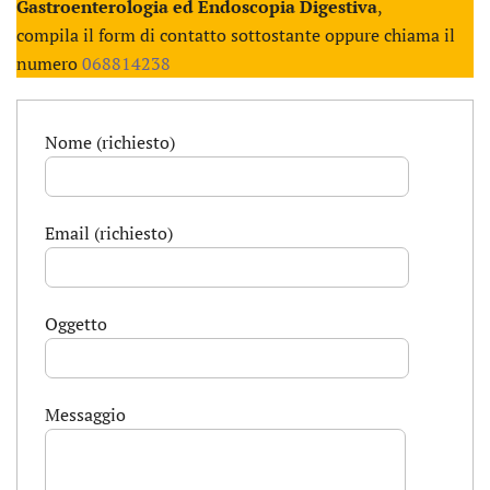
Gastroenterologia ed Endoscopia Digestiva
,
compila il form di contatto sottostante oppure chiama il
numero
068814238
Nome (richiesto)
Email (richiesto)
Oggetto
Messaggio