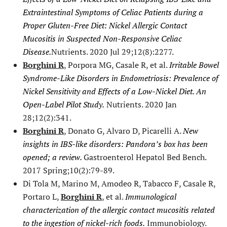
Extraintestinal Symptoms of Celiac Patients during a
Proper Gluten-Free Diet: Nickel Allergic Contact
Mucositis in Suspected Non-Responsive Celiac
Disease.
Nutrients. 2020 Jul 29;12(8):2277.
Borghini R
, Porpora MG, Casale R, et al.
Irritable Bowel
Syndrome-Like Disorders in Endometriosis: Prevalence of
Nickel Sensitivity and Effects of a Low-Nickel Diet. An
Open-Label Pilot Study.
Nutrients. 2020 Jan
28;12(2):341.
Borghini R
, Donato G, Alvaro D, Picarelli A.
New
insights in IBS-like disorders: Pandora’s box has been
opened; a review.
Gastroenterol Hepatol Bed Bench.
2017 Spring;10(2):79-89.
Di Tola M, Marino M, Amodeo R, Tabacco F, Casale R,
Portaro L,
Borghini R
, et al.
Immunological
characterization of the allergic contact mucositis related
to the ingestion of nickel-rich foods.
Immunobiology.