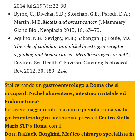
2014 Jul;219(7):522-30.
Byrne, C.; Divekar, S.D.; Storchan, G.B.; Parodi, D.A.;
Martin, M.B.
Metals and breast cancer.
J. Mammary
Gland Biol. Neoplasia 2013, 18, 63–73.
Aquino, N.B.; Sevigny, M.B.; Sabangan, J.; Louie, M.C.
The role of cadmium and nickel in estrogen receptor
signaling and breast cancer: Metalloestrogens or not?
J.
Environ. Sci. Health C Environ. Carcinog Ecotoxicol.
Rev. 2012, 30, 189–224.
Stai cercando un
gastroenterologo a Roma
che si
occupa di Nichel alimentare , intestino irritabile ed
Endometriosi
?
Per avere maggiori informazioni e prenotare una
visita
gastroenterologica
preliminare presso il
Centro Stella
Maris STP
a
Roma
con il
Dott. Raffaele Borghini
,
Medico chirurgo specialista in